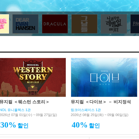
뮤지컬 ＜웨스턴 스토리＞
뮤지컬 ＜다이브＞ － 비지정석
NOL 유니플렉스 1관
링크더스페이스 1관
2026년 07월 01일(수) ~ 09월 27일(일)
2026년 08월 25일(화) ~ 09월 06일(일)
30%
40%
할인
할인