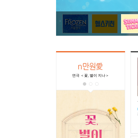
연극 ＜꽃, 별이 지나＞