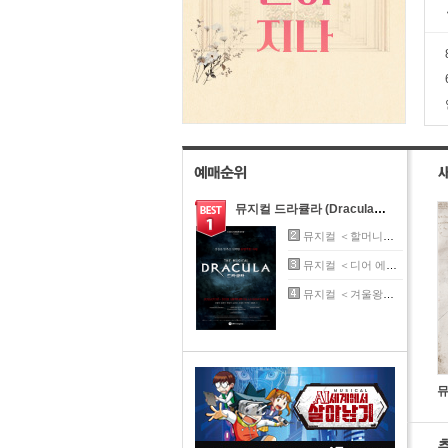
뮤지컬 드라큘라 (Dracula：The Musical)
뮤지컬 ＜할머니의 여름휴가：씨씨상점＞
뮤지컬 ＜디어 에반 핸슨＞（Musical Dear Evan Hansen）
뮤지컬 ＜겨울왕국＞ 한국 초연 － 프리뷰（FROZEN The Musical）