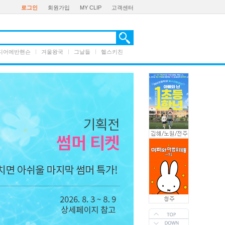
로그인
회원가입
MY CLIP
고객센터
디어에반핸슨
ㅣ
겨울왕국
ㅣ
그날들
ㅣ
헬스키친