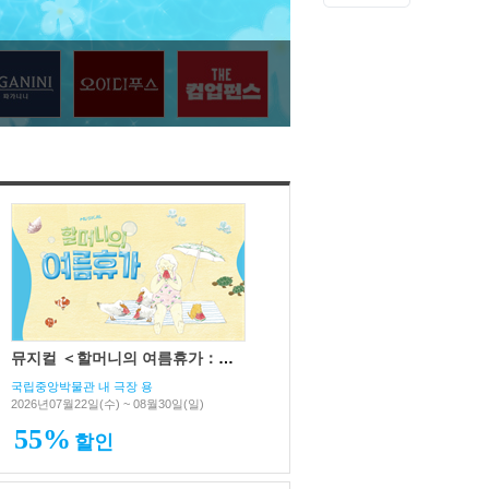
뮤지컬 ＜할머니의 여름휴가：씨씨상점＞
국립중앙박물관 내 극장 용
2026년07월22일(수) ~ 08월30일(일)
55%
할인