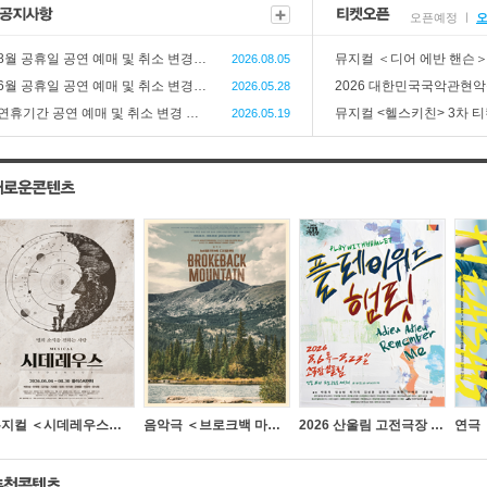
오픈예정
ㅣ
8월 공휴일 공연 예매 및 취소 변경 안내 공지
뮤지컬 ＜디어 에반 핸슨＞
2026.08.05
6월 공휴일 공연 예매 및 취소 변경 안내 공지
2026 대한민국국악관현악
2026.05.28
연휴기간 공연 예매 및 취소 변경 안내 공지
뮤지컬 <헬스키친> 3차 
2026.05.19
뮤지컬 ＜시데레우스＞ 특별할인
음악극 ＜브로크백 마운틴＞ － 비지정석
2026 산울림 고전극장 ＜플레이위드 햄릿＞